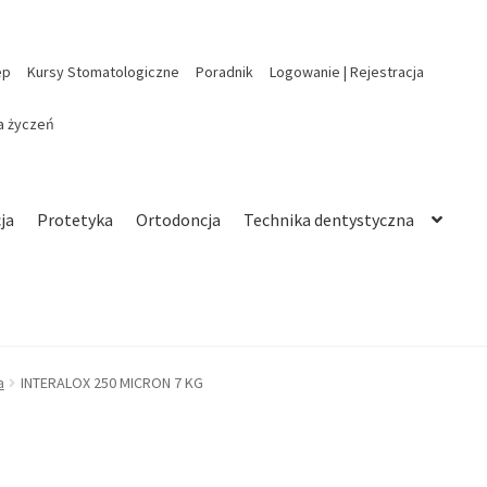
ep
Kursy Stomatologiczne
Poradnik
Logowanie | Rejestracja
ta życzeń
ja
Protetyka
Ortodoncja
Technika dentystyczna
a
INTERALOX 250 MICRON 7 KG