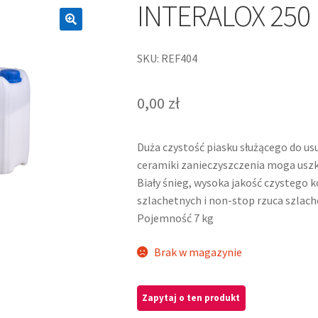
INTERALOX 250
SKU: REF404
0,00
zł
Duża czystość piasku służącego do us
ceramiki zanieczyszczenia moga uszk
Biały śnieg, wysoka jakość czystego 
szlachetnych i non-stop rzuca szlache
Pojemność 7 kg
Brak w magazynie