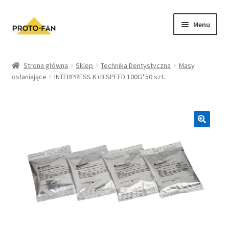
Menu
Sklep
Strona główna
Sklep
Technika Dentystyczna
Masy
osłaniające
INTERPRESS K+B SPEED 100G*50 szt.
Kursy Stomatologiczne
O nas
FAQ
Zwroty i Reklamacje
Regulamin sklepu
Polityka prywatności