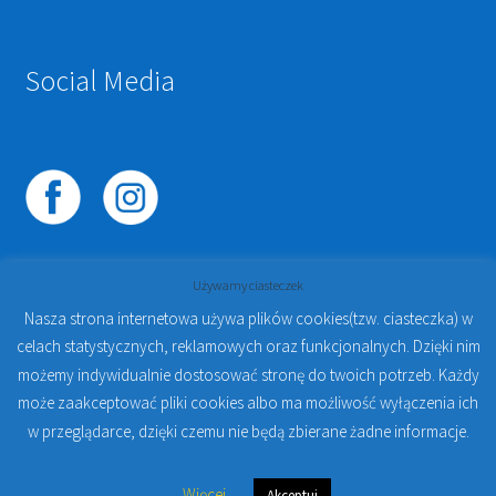
Social Media
Używamy ciasteczek
Nasza strona internetowa używa plików cookies(tzw. ciasteczka) w
celach statystycznych, reklamowych oraz funkcjonalnych. Dzięki nim
© 2023
PROTO-FAN | Sklep Stomatologiczny Online i
możemy indywidualnie dostosować stronę do twoich potrzeb. Każdy
Kursy Online Warszawa
- Sklep stomatologiczny w
może zaakceptować pliki cookies albo ma możliwość wyłączenia ich
Warszawie | Jakub Zdybel Proto-Fan
w przeglądarce, dzięki czemu nie będą zbierane żadne informacje.
0
Więcej
Akceptuj