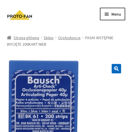
Menu
Sklep
Strona główna
Sklep
Orotodoncja
PASKI WSTĘPNIE
WYCIĘTE 200KART NIEB
Kursy Stomatologiczne
O nas
FAQ
Zwroty i Reklamacje
Regulamin sklepu
Polityka prywatności