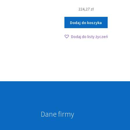
224,27
zł
Dodaj do koszyka
Dodaj do listy życzeń
Dane firmy