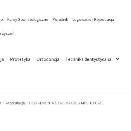
ep
Kursy Stomatologiczne
Poradnik
Logowanie | Rejestracja
ta życzeń
ja
Protetyka
Ortodoncja
Technika dentystyczna
a
Artykulacja
PŁYTKI MONTAŻOWE MAGNES MPS 100 SZT.