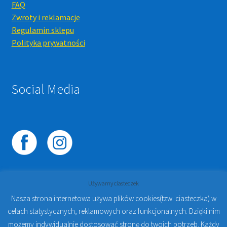
FAQ
Zwroty i reklamacje
Regulamin sklepu
Polityka prywatności
Social Media
Używamy ciasteczek
Nasza strona internetowa używa plików cookies(tzw. ciasteczka) w
celach statystycznych, reklamowych oraz funkcjonalnych. Dzięki nim
© 2023
PROTO-FAN | Sklep Stomatologiczny Online i
możemy indywidualnie dostosować stronę do twoich potrzeb. Każdy
Kursy Online Warszawa
- Sklep stomatologiczny w