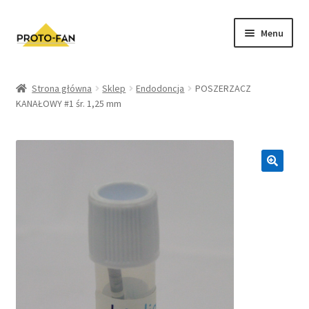
Menu
Sklep
Strona główna
Sklep
Endodoncja
POSZERZACZ
KANAŁOWY #1 śr. 1,25 mm
Kursy Stomatologiczne
O nas
FAQ
Zwroty i Reklamacje
Regulamin sklepu
Polityka prywatności