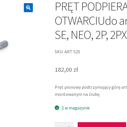
PRĘT PODPIERA
OTWARCIUdo ar
SE, NEO, 2P, 2PX
SKU: ART 525
182,00
zł
Pręt pionowy podtrzymujący górę art
montowanym na śrubę.
2 w magazynie