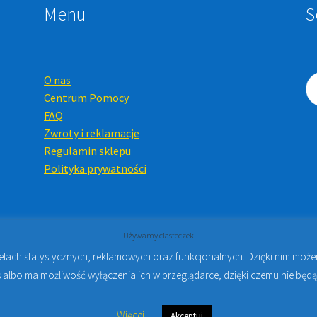
Menu
S
O nas
Centrum Pomocy
FAQ
Zwroty i reklamacje
Regulamin sklepu
Polityka prywatności
Używamy ciasteczek
celach statystycznych, reklamowych oraz funkcjonalnych. Dzięki nim mo
Online i Kursy Online Warszawa
- Sklep stomatologiczny w Warsz
 albo ma możliwość wyłączenia ich w przeglądarce, dzięki czemu nie będą
Więcej
Akceptuj