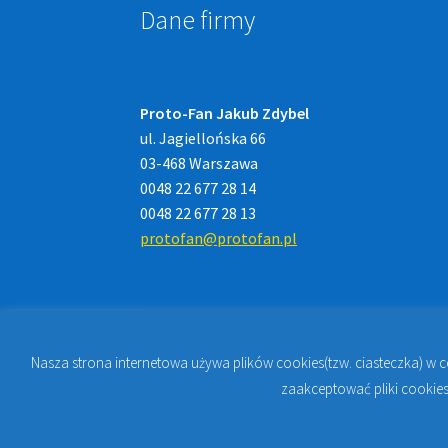
Dane firmy
Proto-Fan Jakub Zdybel
ul. Jagiellońska 66
03-468 Warszawa
0048 22 677 28 14
0048 22 677 28 13
protofan@protofan.pl
Nasza strona internetowa używa plików cookies(tzw. ciasteczka) w 
© 2023
PROTO-FAN | Sklep Stomatologiczny 
zaakceptować pliki cookies