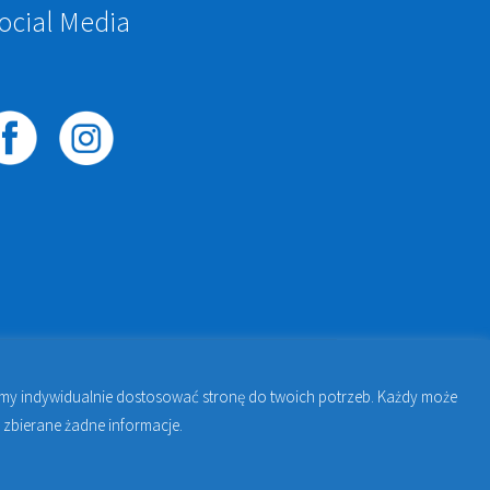
ocial Media
żemy indywidualnie dostosować stronę do twoich potrzeb. Każdy może
awie | Jakub Zdybel Proto-Fan
 zbierane żadne informacje.