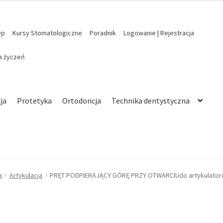
ep
Kursy Stomatologiczne
Poradnik
Logowanie | Rejestracja
ta życzeń
ja
Protetyka
Ortodoncja
Technika dentystyczna
a
Artykulacja
PRĘT PODPIERAJĄCY GÓRĘ PRZY OTWARCIUdo artykulatorów