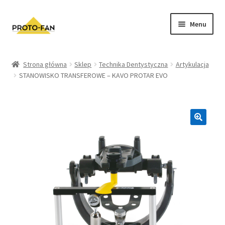
Menu
Sklep
Strona główna
Sklep
Technika Dentystyczna
Artykulacja
STANOWISKO TRANSFEROWE – KAVO PROTAR EVO
Kursy Stomatologiczne
O nas
FAQ
Zwroty i Reklamacje
Regulamin sklepu
Polityka prywatności