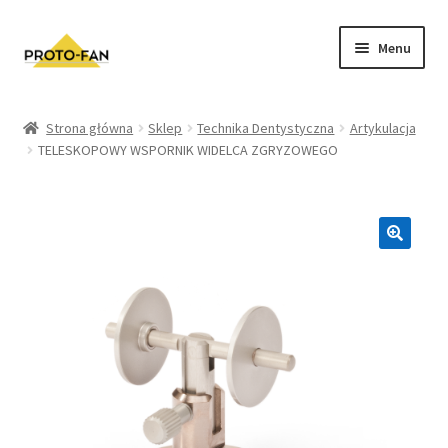
Menu
Sklep
Strona główna
Sklep
Technika Dentystyczna
Artykulacja
TELESKOPOWY WSPORNIK WIDELCA ZGRYZOWEGO
Kursy Stomatologiczne
O nas
FAQ
Zwroty i Reklamacje
Regulamin sklepu
Polityka prywatności