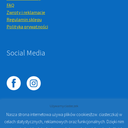
FAQ
Zwroty i reklamacje
Regulamin sklepu
Polityka prywatności
Social Media
Używamy ciasteczek
Nasza strona internetowa używa plików cookies(tzw. ciasteczka) w
celach statystycznych, reklamowych oraz funkcjonalnych. Dzięki nim
© 2023
PROTO-FAN | Sklep Stomatologiczny Online i