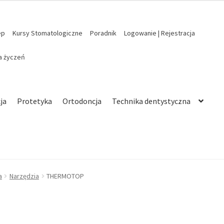
ep
Kursy Stomatologiczne
Poradnik
Logowanie | Rejestracja
ta życzeń
ja
Protetyka
Ortodoncja
Technika dentystyczna
a
Narzędzia
THERMOTOP