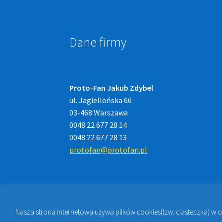
Dane firmy
Proto-Fan Jakub Zdybel
ul. Jagiellońska 66
03-468 Warszawa
0048 22 677 28 14
0048 22 677 28 13
protofan@protofan.pl
Nasza strona internetowa używa plików cookies(tzw. ciasteczka) w 
© 2023
PROTO-FAN | Sklep Stomatologiczny 