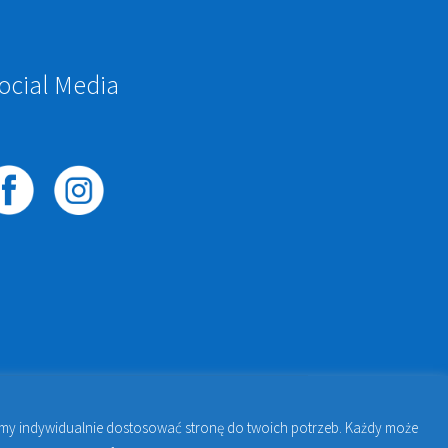
ocial Media
żemy indywidualnie dostosować stronę do twoich potrzeb. Każdy może
awie | Jakub Zdybel Proto-Fan