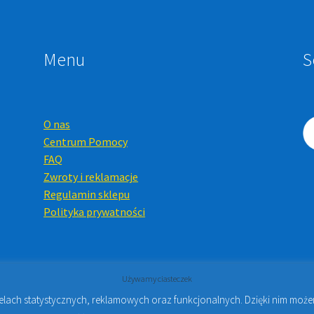
Menu
S
O nas
Centrum Pomocy
FAQ
Zwroty i reklamacje
Regulamin sklepu
Polityka prywatności
Używamy ciasteczek
celach statystycznych, reklamowych oraz funkcjonalnych. Dzięki nim mo
Online i Kursy Online Warszawa
- Sklep stomatologiczny w Warsz