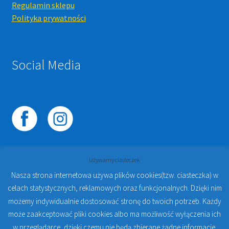
Regulamin sklepu
Polityka prywatności
Social Media
Używamy ciasteczek
Nasza strona internetowa używa plików cookies(tzw. ciasteczka) w
celach statystycznych, reklamowych oraz funkcjonalnych. Dzięki nim
© 2023
PROTO-FAN | Sklep Stomatologiczny Online i
możemy indywidualnie dostosować stronę do twoich potrzeb. Każdy
Kursy Online Warszawa
- Sklep stomatologiczny w
może zaakceptować pliki cookies albo ma możliwość wyłączenia ich
Warszawie | Jakub Zdybel Proto-Fan
w przeglądarce, dzięki czemu nie będą zbierane żadne informacje.