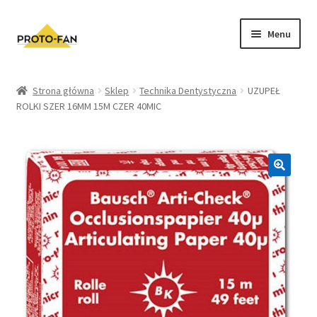
Menu
Sklep
Strona główna
Sklep
Technika Dentystyczna
UZUPEŁ
ROLKI SZER 16MM 15M CZER 40MIC
Kursy Stomatologiczne
O nas
FAQ
Zwroty i Reklamacje
Regulamin sklepu
Polityka prywatności