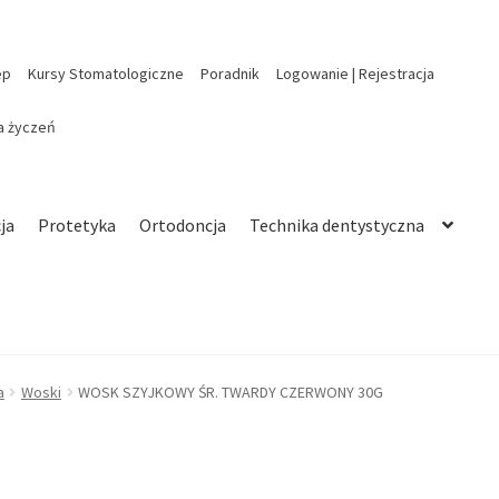
ep
Kursy Stomatologiczne
Poradnik
Logowanie | Rejestracja
ta życzeń
ja
Protetyka
Ortodoncja
Technika dentystyczna
a
Woski
WOSK SZYJKOWY ŚR. TWARDY CZERWONY 30G