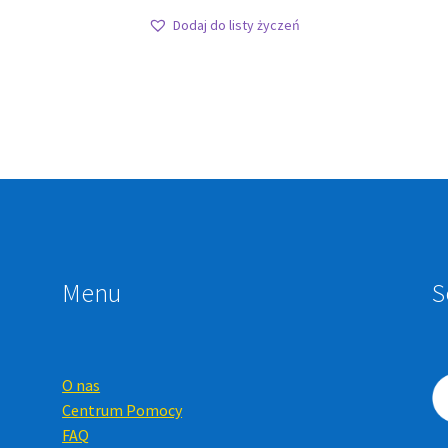
Dodaj do listy życzeń
Menu
S
O nas
Centrum Pomocy
FAQ