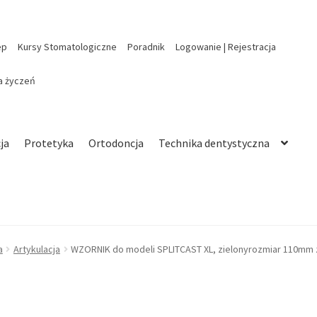
ep
Kursy Stomatologiczne
Poradnik
Logowanie | Rejestracja
ta życzeń
ja
Protetyka
Ortodoncja
Technika dentystyczna
a
Artykulacja
WZORNIK do modeli SPLITCAST XL, zielonyrozmiar 110mm 