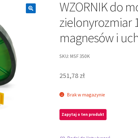
WZORNIK do mod
zielonyrozmiar
magnesów i uc
SKU: MSF 350K
251,78
zł
Brak w magazynie