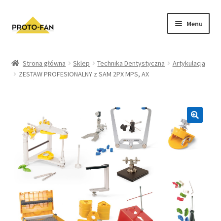
Menu
Sklep
Strona główna
Sklep
Technika Dentystyczna
Artykulacja
ZESTAW PROFESIONALNY z SAM 2PX MPS, AX
Kursy Stomatologiczne
O nas
FAQ
Zwroty i Reklamacje
Regulamin sklepu
Polityka prywatności