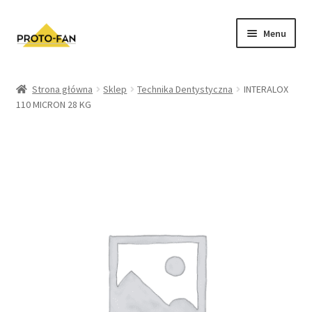
Menu
Sklep
Strona główna
Sklep
Technika Dentystyczna
INTERALOX
110 MICRON 28 KG
Kursy Stomatologiczne
O nas
FAQ
Zwroty i Reklamacje
Regulamin sklepu
Polityka prywatności