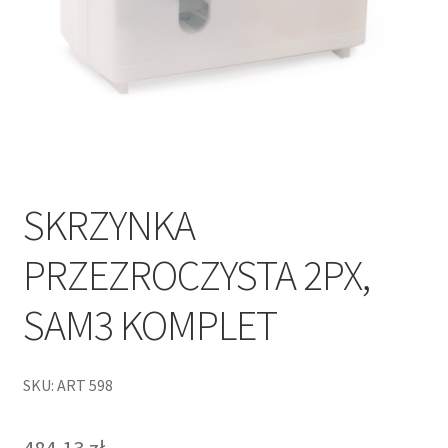
SKRZYNKA
PRZEZROCZYSTA 2PX,
SAM3 KOMPLET
SKU: ART 598
484,13
zł