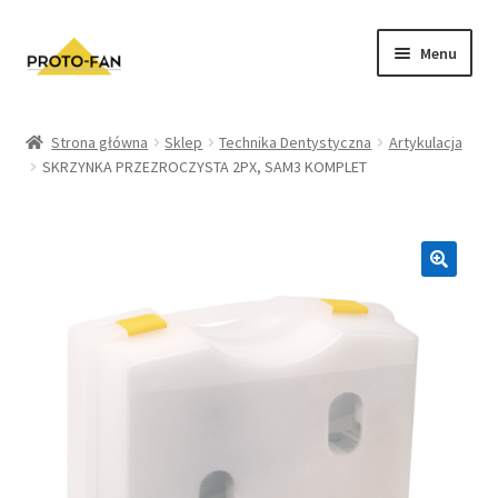
Menu
Sklep
Strona główna
Sklep
Technika Dentystyczna
Artykulacja
SKRZYNKA PRZEZROCZYSTA 2PX, SAM3 KOMPLET
Kursy Stomatologiczne
O nas
FAQ
Zwroty i Reklamacje
Regulamin sklepu
Polityka prywatności